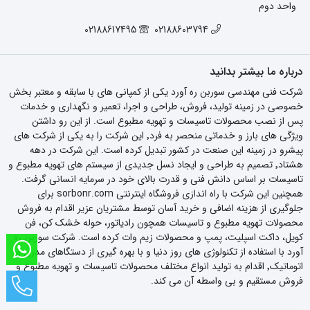
واحد دوم
02188617495
02188603794
درباره ما بیشتر بدانید
شرکت فنی مهندسی سوربن ره آورد یکی از کمپانی های با سابقه و معتبر بخش
خصوصی در زمینه تولید، فروش، طراحی و اجرا، تعمیر و نگهداری و خدمات
پس از نصب محصولات تاسیسات و تهویه مطبوع است. از این رو داشتن
ویژگی های بارز و خدماتی منحصر به فرد٬ این شرکت را به یکی از شرکت های
پیشرو در زمینه این صنعت در کشور تبدیل کرده است. این شرکت در دهه
هشتاد٬ تصمیم به طراحی و ایجاد نسل جدیدی از سیستم های تهویه مطبوع و
تاسیسات بر اساس دانش فنی و قدرت بالای خود در سرمایه انسانی گرفت.
همچنین این شرکت با راه اندازی فروشگاه اینترنتی sorbonr.com برای
جلوگیری از هزینه اضافی و خرید آسان توسط مشتریان عزیر اقدام به فروش
محصولات تهویه مطبوع و تاسیسات همچون رادیاتور، حوله خشک کن، فن
کویل، داکت اسپلیت، پمپ و محصولات زیم وات کرده است. شرکت سوربن ره
آورد با استفاده از تکنولوژی های روز دنیا و با بهره گیری از دستگاهای مدرن و
اتوماتیک٬ اقدام به تولید انواع مختلف محصولات تاسیسات و تهویه مطبوع و
فروش مستقیم و بی واسطه آن می کند.