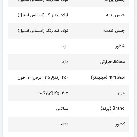
جنس بدنه
فولاد ضد زنگ (استنلس استیل)
جنس شفت
فولاد ضد زنگ (استنلس استیل)
شناور
دارد
محافظ حرارتی
دارد
ابعاد mm (میلیمتر)
450 ارتفاع 235 عرض 170 طول
وزن
13.5 Kg (کیلوگرم)
Brand (برند)
پنتاکس
کشور
ایتالیا