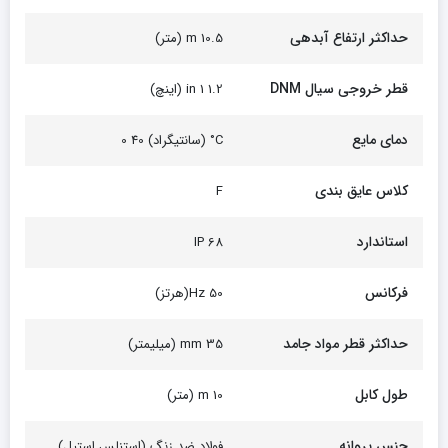
حداکثر ارتفاع آبدهی
10.5 m (متر)
قطر خروجی سیال DNM
1.2 1 in (اینچ)
دمای مایع
C° (سانتیگراد) 40 0
کلاس عایق بندی
F
استاندارد
68 IP
فرکانس
50 Hz(هرتز)
حداکثر قطر مواد جامد
35 mm (میلیمتر)
طول کابل
10 m (متر)
جنس پروانه
فولاد ضد زنگ (استنلس استیل)