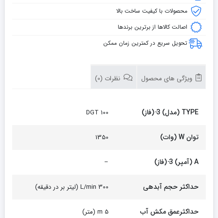
محصولات با کیفیت ساخت بالا
اصالت کالاها از برترین برندها
تحویل سریع در کمترین زمان ممکن
ویژگی های محصول
نظرات (0)
TYPE (مدل) 3 ̴(فاز)
DGT 100
توان W (وات)
1350
A (آمپر) 3 ̴(فاز)
–
حداکثر حجم آبدهی
300 L/min (لیتر بر در دقیقه)
حداکثرعمق مکش آب
5 m (متر)