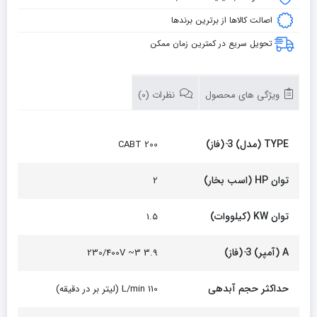
اصالت کالاها از برترین برندها
تحویل سریع در کمترین زمان ممکن
ویژگی های محصول
نظرات (0)
TYPE (مدل) 3 ̴(فاز)
CABT 200
توان HP (اسب بخار)
2
توان KW (کیلووات)
1.5
A (آمپر) 3 ̴(فاز)
3.9 3~ 230/400V
حداکثر حجم آبدهی
110 L/min (لیتر بر در دقیقه)