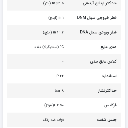
حداکثر ارتفاع آبدهی
62.5 m (متر)
قطر خروجی سیال DNM
1 in (اینچ)
قطر ورودی سیال DNA
1.2 1 in (اینچ)
دمای مایع
C° (سانتیگراد) 50 0
کلاس عایق بندی
F
استاندارد
44 IP
حداکثرفشار
8 bar
فرکانس
50 Hz(هرتز)
جنس شفت
فولاد ضد زنگ