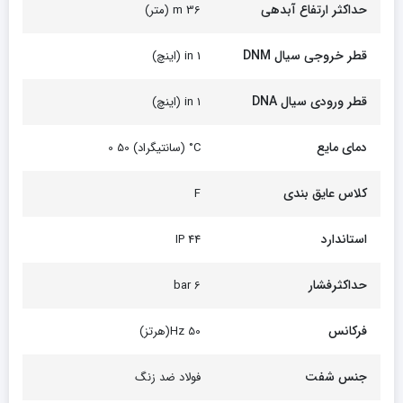
حداکثر ارتفاع آبدهی
36 m (متر)
قطر خروجی سیال DNM
1 in (اینچ)
قطر ورودی سیال DNA
1 in (اینچ)
دمای مایع
C° (سانتیگراد) 50 0
کلاس عایق بندی
F
استاندارد
44 IP
حداکثرفشار
6 bar
فرکانس
50 Hz(هرتز)
جنس شفت
فولاد ضد زنگ