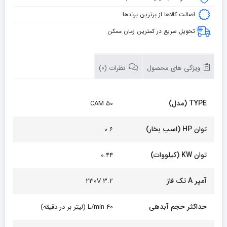
اصالت کالاها از برترین برندها
تحویل سریع در کمترین زمان ممکن
ویژگی های محصول
نظرات (0)
TYPE (مدل)
CAM 50
توان HP (اسب بخار)
0.6
توان KW (کیلووات)
0.44
آمپر A تک فاز
3.2 230V
حداکثر حجم آبدهی
40 L/min (لیتر بر در دقیقه)