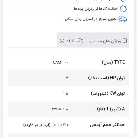
اصالت کالاها از برترین برندها
تحویل سریع در کمترین زمان ممکن
ویژگی های محصول
نظرات (0)
TYPE (مدل)
CAM 200
توان HP (اسب بخار)
2
توان KW (کیلووات)
1.5
A (آمپر) 1 ̴(فاز)
9.8 230V
حداکثر حجم آبدهی
120 L/min (لیتر بر در دقیقه)