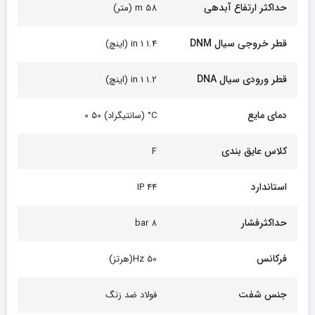
حداکثر ارتفاع آبدهی
58 m (متر)
قطر خروجی سیال DNM
1.4 1 in (اینچ)
قطر ورودی سیال DNA
1.2 1 in (اینچ)
دمای مایع
C° (سانتیگراد) 50 0
کلاس عایق بندی
F
استاندارد
44 IP
حداکثرفشار
8 bar
فرکانس
50 Hz(هرتز)
جنس شفت
فولاد ضد زنگ