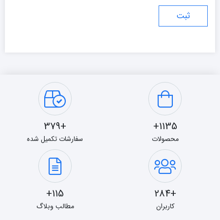
+379
1135+
محصولات
سفارشات تکمیل شده
115+
+284
کاربران
مطالب وبلاگ