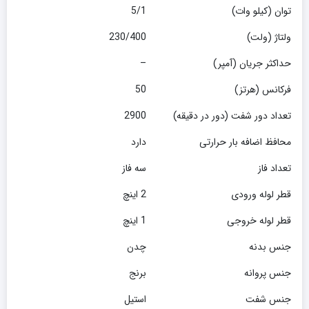
توان (کیلو وات)
5/1
ولتاژ (ولت)
230/400
حداکثر جریان (آمپر)
–
فرکانس (هرتز)
50
تعداد دور شفت (دور در دقیقه)
2900
محافظ اضافه بار حرارتی
دارد
تعداد فاز
سه فاز
قطر لوله ورودی
2 اینچ
قطر لوله خروجی
1 اینچ
جنس بدنه
چدن
جنس پروانه
برنج
جنس شفت
استیل