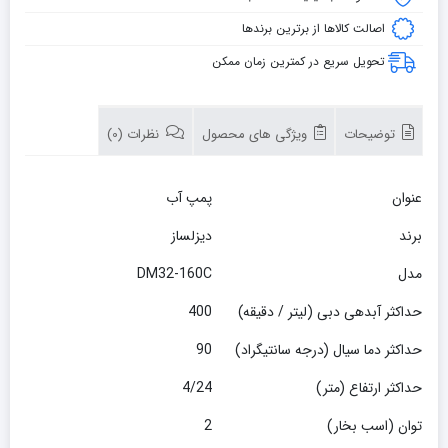
اصالت کالاها از برترین برندها
تحویل سریع در کمترین زمان ممکن
توضیحات
ویژگی های محصول
نظرات (0)
عنوان
پمپ آب
برند
دیزلساز
مدل
DM32-160C
حداکثر آبدهی دبی (لیتر / دقیقه)
400
حداکثر دما سیال (درجه سانتیگراد)
90
حداکثر ارتفاع (متر)
4/24
توان (اسب بخار)
2