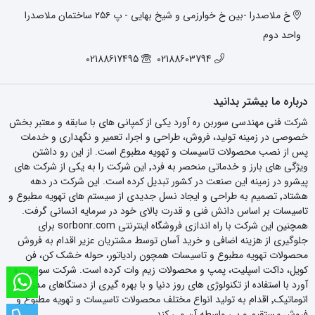
خ ملاصدرا -بین خ خوارزمی و شیخ بهایی - پ ۲۵۶ ساختمان ملاصدرا
واحد دوم
02188617495
02188603794
درباره ما بیشتر بدانید
شرکت فنی مهندسی سوربن ره آورد یکی از کمپانی های با سابقه و معتبر بخش
خصوصی در زمینه تولید، فروش، طراحی و اجرا، تعمیر و نگهداری و خدمات
پس از نصب محصولات تاسیسات و تهویه مطبوع است. از این رو داشتن
ویژگی های بارز و خدماتی منحصر به فرد٬ این شرکت را به یکی از شرکت های
پیشرو در زمینه این صنعت در کشور تبدیل کرده است. این شرکت در دهه
هشتاد٬ تصمیم به طراحی و ایجاد نسل جدیدی از سیستم های تهویه مطبوع و
تاسیسات بر اساس دانش فنی و قدرت بالای خود در سرمایه انسانی گرفت.
همچنین این شرکت با راه اندازی فروشگاه اینترنتی sorbonr.com برای
جلوگیری از هزینه اضافی و خرید آسان توسط مشتریان عزیر اقدام به فروش
محصولات تهویه مطبوع و تاسیسات همچون رادیاتور، حوله خشک کن، فن
کویل، داکت اسپلیت، پمپ و محصولات زیم وات کرده است. شرکت سوربن ره
آورد با استفاده از تکنولوژی های روز دنیا و با بهره گیری از دستگاهای مدرن و
اتوماتیک٬ اقدام به تولید انواع مختلف محصولات تاسیسات و تهویه مطبوع و
فروش مستقیم و بی واسطه آن می کند.