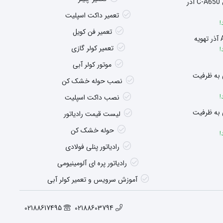
سوپر هیتر چگالشی مدل C-A650 آذر
تعمیر داکت اسپلیت
!
تعمیر فن کویل
تعمیر کولر گازی
!
موتور کولر آبی
 به ظرفیت
نصب حوله خشک کن
!
نصب داکت اسپلیت
 به ظرفیت
لیست قیمت رادیاتور
حوله خشک کن
!
رادیاتور پنلی فولادی
رادیاتور پره ای آلومینیومی
آموزش سرویس و تعمیر کولر آبی
02188617495
02188603794