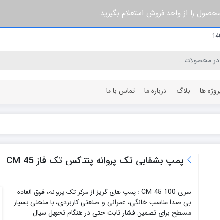
 محصول را از واحد فروش استعلام بگیرید.
روژه ها
بلاگ
درباره ما
تماس با ما
۳ پره
۶۰ سانتی متر
۵ پره
۶۴ سانتی متر
پمپ بشقابی تک پروانه پنتاکس تک فاز CM 45
۷ پره
۸۰ سانتی متر
۸ پره
۹۶ سانتی متر
سری CM 45-100 : پمپ های گریز از مرکز تک پروانه، فوق العاده
۱۰ پره
۱۰۰ سانتی متر
بی صدا مناسب خانگی، عمرانی و صنعتی کاربردی، با منحنی بسیار
۱۲ پره
۱۲۰ سانتی متر
مسطح برای تضمین فشار ثابت حتی در هنگام تحویل سیال
۱۵ پره
۱۴۰ سانتی متر