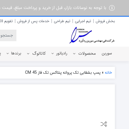
با توجه به نوسانات بازار، قبل از خرید و پرداخت مبلغ، قیمت
بخش فروش
تیم اجرایی
تیم طراحی
خدمات پس از فروش
تقویم 1403
سوربن
محصولات
رادیاتور
کاتالوگ
برندها
پ
خانه
»
پمپ بشقابی تک پروانه پنتاکس تک فاز CM 45
رادیاتور برقی
آذربان
رادیاتور پره ای آلومینیومی
آلفام
رادیاتور پنلی فولادی
آنیت
آترون
ایران رادیاتور
ایران نوین
ایوولی