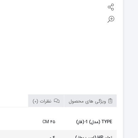
بوتان
زیم وات
سام
تابان
سریر
سپاهان
کوره
گرم ایران
زیگما
لورچ
ویژگی های محصول
نظرات (0)
TYPE (مدل) 1 ̴(فاز)
CM 45
توان HP (اسب بخار)
0.4