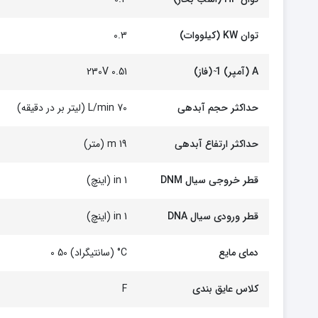
توان KW (کیلووات)
0.3
A (آمپر) 1 ̴(فاز)
0.51 230V
حداکثر حجم آبدهی
70 L/min (لیتر بر در دقیقه)
حداکثر ارتفاع آبدهی
19 m (متر)
قطر خروجی سیال DNM
1 in (اینچ)
قطر ورودی سیال DNA
1 in (اینچ)
دمای مایع
C° (سانتیگراد) 50 0
کلاس عایق بندی
F