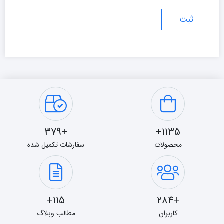
+379
1135+
محصولات
سفارشات تکمیل شده
115+
+284
کاربران
مطالب وبلاگ