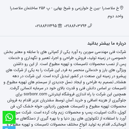
خ ملاصدرا -بین خ خوارزمی و شیخ بهایی - پ ۲۵۶ ساختمان ملاصدرا
واحد دوم
02188617495
02188603794
درباره ما بیشتر بدانید
شرکت فنی مهندسی سوربن ره آورد یکی از کمپانی های با سابقه و معتبر بخش
خصوصی در زمینه تولید، فروش، طراحی و اجرا، تعمیر و نگهداری و خدمات
پس از نصب محصولات تاسیسات و تهویه مطبوع است. از این رو داشتن
ویژگی های بارز و خدماتی منحصر به فرد٬ این شرکت را به یکی از شرکت های
پیشرو در زمینه این صنعت در کشور تبدیل کرده است. این شرکت در دهه
هشتاد٬ تصمیم به طراحی و ایجاد نسل جدیدی از سیستم های تهویه مطبوع و
تاسیسات بر اساس دانش فنی و قدرت بالای خود در سرمایه انسانی گرفت.
همچنین این شرکت با راه اندازی فروشگاه اینترنتی sorbonr.com برای
جلوگیری از هزینه اضافی و خرید آسان توسط مشتریان عزیر اقدام به فروش
محصولات تهویه مطبوع و تاسیسات همچون رادیاتور، حوله خشک کن، فن
کویل، داکت اسپلیت، پمپ و محصولات زیم وات کرده است. شرکت سوربن ره
آورد با استفاده از تکنولوژی های روز دنیا و با بهره گیری از دستگاهای مدرن و
اتوماتیک٬ اقدام به تولید انواع مختلف محصولات تاسیسات و تهویه مطبوع و