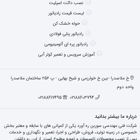
نصب داکت اسپلیت
لیست قیمت رادیاتور
حوله خشک کن
رادیاتور پنلی فولادی
رادیاتور پره ای آلومینیومی
آموزش سرویس و تعمیر کولر آبی
خ ملاصدرا -بین خ خوارزمی و شیخ بهایی - پ ۲۵۶ ساختمان ملاصدرا
واحد دوم
02188617495
02188603794
درباره ما بیشتر بدانید
شرکت فنی مهندسی سوربن ره آورد یکی از کمپانی های با سابقه و معتبر بخش
خصوصی در زمینه تولید، فروش، طراحی و اجرا، تعمیر و نگهداری و خدمات
پس از نصب محصولات تاسیسات و تهویه مطبوع است. از این رو داشتن