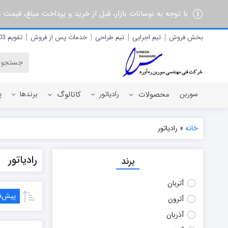
با توجه به نوسانات بازار، قبل از خرید و پرداخت مبلغ، قیمت
بخش فروش
تیم اجرایی
تیم طراحی
خدمات پس از فروش
تقویم 1403
سوربن
محصولات
رادیاتور
کاتالوگ
برندها
پ
خانه
»
رادیاتور
رادیاتور برقی
آذربان
رادیاتور
برند
رادیاتور پره ای آلومینیومی
آلفام
رادیاتور پنلی فولادی
آنیت
آتربان
آترون
پیش‌
آترون
ایران رادیاتور
ایران نوین
آذربان
ایوولی