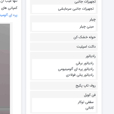
تنها عیب آن 
تجهیزات جانبی
کمپانی های ب
تجهیزات جانبی سرمایشی
پره ای آلومی
چیلر
مینی چیلر
حوله خشک کن
داکت اسپلیت
رادیاتور
رادیاتور برقی
رادیاتور پره ای آلومینیومی
رادیاتور پنلی فولادی
روف تاپ پکیج
فن کویل
سقفی توکار
کانالی