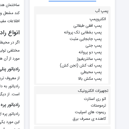
ساختمان هدا
پمپ آب
کند مشعل و د
الکتروپمپ
اطلاعات مفیدی
پمپ افقی طبقاتی
انواع راد
پمپ بشقابی تک پروانه
پمپ جابجایی مثبت
اگر در محیط 
پمپ جتی
مختلفی تولید
پمپ دو پروانه
مورد از آن ها
پمپ سانتریفیوژ
پمپ کف کش (لجن کش)
رادیاتور پنل
پمپ محیطی
از معروف تری
پمپ مکش بالا
رادیاتور به 
تجهیزات الکترونیک
است. از دیگر
اتو ری استارت
رادیاتور پره
ترموستات
ریموت های اسپلیت
رادیاتور پره 
کاهنده ی مصرف برق
این مورد یک