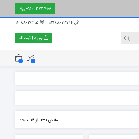
۰۹۱۰۴۳۷۳۷۵۸
02188617495
02188603794
ورود | ثبت‌نام
0
0
۳۰ سانتی متر
۵۰ سانتی متر
۱۵۰ سانتی متر
نمایش 1–12 از 14 نتیجه